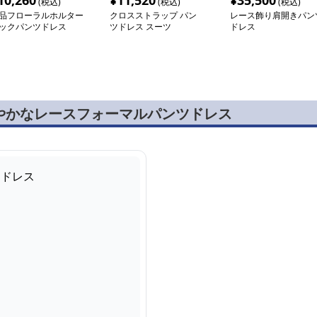
10,260
¥
11,520
¥
35,500
(税込)
(税込)
(税込)
品フローラルホルター
クロスストラップ パン
レース飾り肩開きパン
ックパンツドレス
ツドレス スーツ
ドレス
やかなレースフォーマルパンツドレス