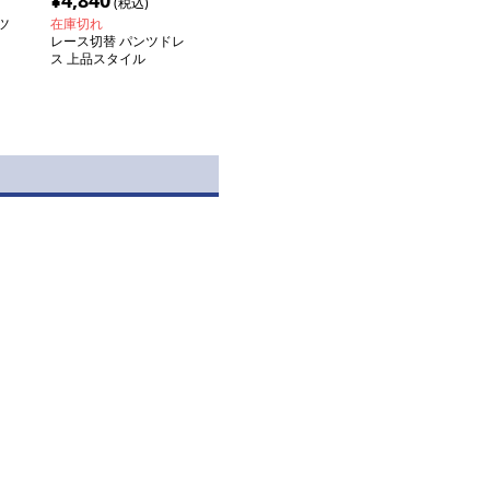
¥
4,840
(税込)
ツ
在庫切れ
レース切替 パンツドレ
ス 上品スタイル