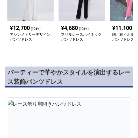
¥
12,700
¥
4,680
¥
11,100
(税込)
(税込)
(税
アシンメトリーデザイン
フリルレースハイネック
胸元輝くホルタ
パンツドレス
パンツドレス
パンツドレス
パーティーで華やかスタイルを演出するレー
ス装飾パンツドレス