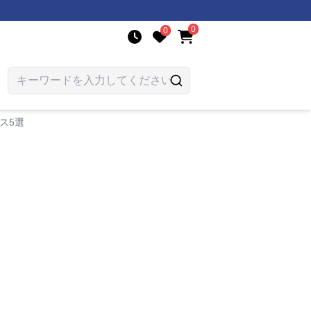
0
0
ス5選