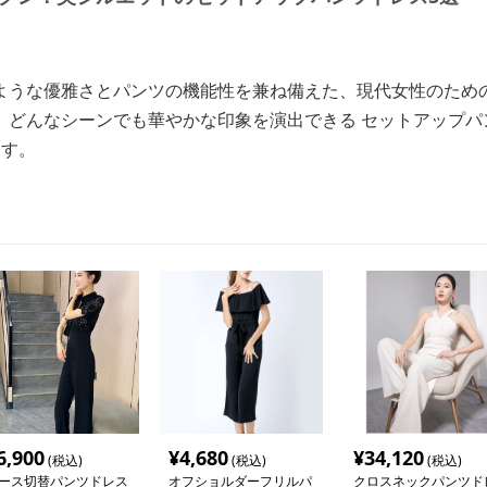
ような優雅さとパンツの機能性を兼ね備えた、現代女性のため
、どんなシーンでも華やかな印象を演出できる セットアップパ
ます。
6,900
¥
4,680
¥
34,120
(税込)
(税込)
(税込)
ース切替パンツドレス
オフショルダーフリルパ
クロスネックパンツド