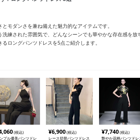
さとモダンさを兼ね備えた魅力的なアイテムです。
う洗練された雰囲気で、どんなシーンでも華やかな存在感を放
きるロングパンツドレスを5点ご紹介します。
4,060
¥
6,900
¥
7,740
(税込)
(税込)
(税込)
ンプル優美パンツドレ
レース切替パンツドレス
艶やか花柄パンツドレ