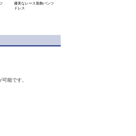
ツ
優美なレース装飾パンツ
ドレス
が可能です。