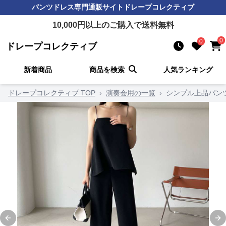
パンツドレス
専門通販サイト
ドレープコレクティブ
10,000
円以上のご購入で送料無料
0
0
ドレープコレクティブ
新着商品
商品を検索
人気ランキング
ドレープコレクティブ TOP
›
演奏会用の一覧
›
シンプル上品パン
Previous slide
Ne