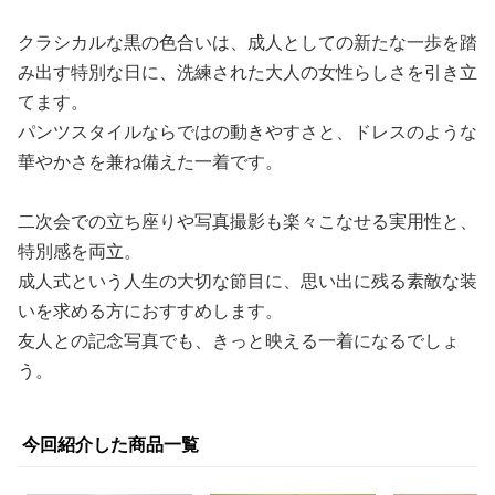
クラシカルな黒の色合いは、成人としての新たな一歩を踏
み出す特別な日に、洗練された大人の女性らしさを引き立
てます。
パンツスタイルならではの動きやすさと、ドレスのような
華やかさを兼ね備えた一着です。
二次会での立ち座りや写真撮影も楽々こなせる実用性と、
特別感を両立。
成人式という人生の大切な節目に、思い出に残る素敵な装
いを求める方におすすめします。
友人との記念写真でも、きっと映える一着になるでしょ
う。
今回紹介した商品一覧