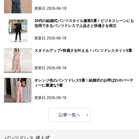
更新日
2026-06-18
20代の結婚式パンツスタイル服装5選！ビジネスシーンにも
活用できるパンツドレスで上品さと快適さを両立
更新日
2026-06-18
スタイルアップ×快適さを叶える！パンツドレスタイト5選
更新日
2026-06-18
オレンジ色のパンツドレス5選！結婚式のお呼ばれやパーテ
ィーに最適な1着
更新日
2026-06-18
›
記事一覧へ
パンツドレス 成人式