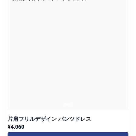
片肩フリルデザイン パンツドレス
¥
4,060