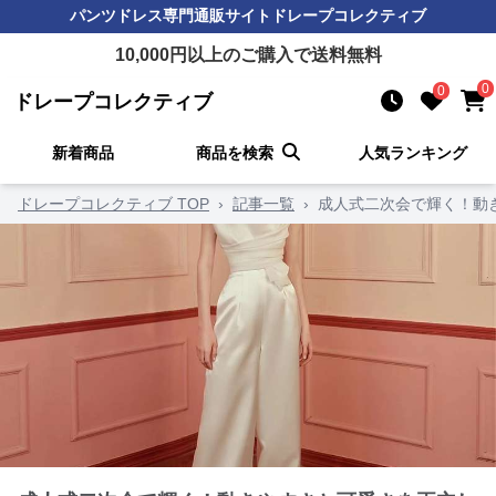
パンツドレス
専門通販サイト
ドレープコレクティブ
10,000
円以上のご購入で送料無料
0
0
ドレープコレクティブ
新着商品
商品を検索
人気ランキング
ドレープコレクティブ TOP
›
記事一覧
›
成人式二次会で輝く！動