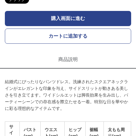
購入画面に進む
カートに追加する
商品説明
結婚式にぴったりなパンツドレス。洗練されたスクエアネックラ
インがエレガントな印象を与え、サイドスリットが動きある美し
さを引き立てます。ワイドシルエットは脚長効果を生み出し、パ
ーティーシーンでの存在感を際立たせる一着。特別な日を華やか
に彩る理想的なアイテムです。
サ
バスト
ウエス
ヒップ
裾幅
太もも周
イ
(cm)
ト(cm)
(cm)
(cm)
り(cm)