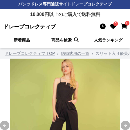
パンツドレス
専門通販サイト
ドレープコレクティブ
10,000
円以上のご購入で送料無料
0
0
ドレープコレクティブ
新着商品
商品を検索
人気ランキング
ドレープコレクティブ TOP
›
結婚式用の一覧
›
スリット入り優美
Previous slide
Ne