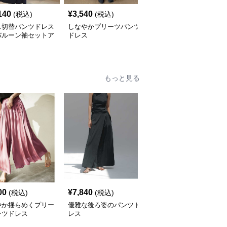
140
¥
3,540
¥
8,040
(税込)
(税込)
(税込)
ス切替パンツドレス
しなやかプリーツパンツ
ふんわりプリーツパンツ
バルーン袖セットア
ドレス
ドレス
もっと見る
00
¥
7,840
¥
6,580
(税込)
(税込)
(税込)
やか揺らめくプリー
優雅な後ろ姿のパンツド
上品な花刺繍オフショル
ンツドレス
レス
ダーパンツドレス