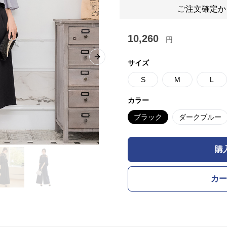
ご注文確定か
10,260
円
Next slide
サイズ
S
M
L
カラー
ブラック
ダークブルー
購
カー