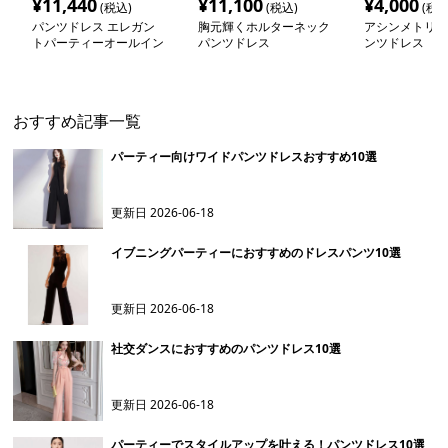
¥
11,440
¥
11,100
¥
4,000
(税込)
(税込)
(税込
パンツドレス エレガン
胸元輝くホルターネック
アシンメトリー
トパーティーオールイン
パンツドレス
ンツドレス
ワン
おすすめ記事一覧
パーティー向けワイドパンツドレスおすすめ10選
更新日
2026-06-18
イブニングパーティーにおすすめのドレスパンツ10選
更新日
2026-06-18
社交ダンスにおすすめのパンツドレス10選
更新日
2026-06-18
パーティーでスタイルアップを叶える！パンツドレス10選