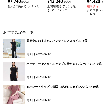
¥
7,740
¥
13,240
¥
4,420
(税込)
(税込)
(税込
艶やか花柄パンツドレス
上質感漂う フリンジ付
在庫切れ
きパンツドレス
クロスドレープ
ドレス
おすすめ記事一覧
同窓会におすすめのパンツドレススタイル15選
更新日
2026-06-18
パーティーでスタイルアップを叶える！パンツドレス10選
更新日
2026-06-18
セパレートタイプで着回しが楽しめるドレスパンツ10選
更新日
2026-06-18