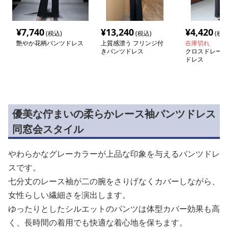
¥
7,740
¥
13,240
¥
4,420
(税込)
(税込)
(税込
艶やか花柄パンツドレス
上質感漂う フリンジ付
在庫切れ
きパンツドレス
クロスドレープ
ドレス
優美な佇まいの柔らかレース袖パンツドレス
同窓会スタイル
やわらかなグレーカラーが上品な印象を与えるパンツドレ
スです。
七分丈のレース袖が二の腕をさりげなくカバーしながら、
女性らしい繊細さを演出します。
ゆったりとしたシルエットのパンツは体型カバー効果も高
く、長時間の着用でも快適な着心地を保ちます。