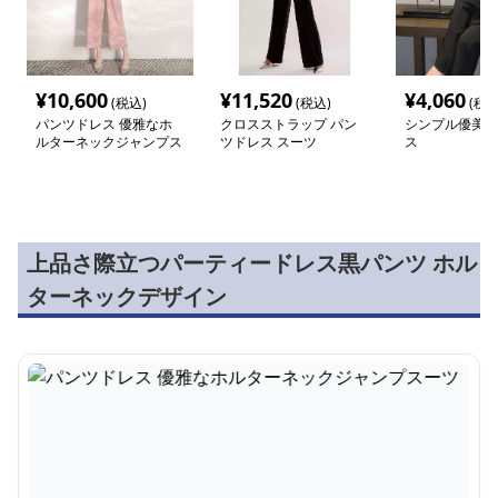
¥
10,600
¥
11,520
¥
4,060
(税込)
(税込)
(税込
パンツドレス 優雅なホ
クロスストラップ パン
シンプル優美パ
ルターネックジャンプス
ツドレス スーツ
ス
ーツ
上品さ際立つパーティードレス黒パンツ ホル
ターネックデザイン