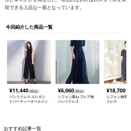
現できる上品な一着となっています。
今回紹介した商品一覧
¥
11,440
¥
6,060
¥
18,700
(税込)
(税込)
(税
パンツドレス エレガン
シフォン重ね フレア袖
シフォン袖華や
トパーティーオールイン
パンツドレス
ドレス
ワン
おすすめ記事一覧