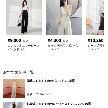
¥
9,000
¥
4,300
¥
10,260
(税込)
(税込)
(税
エレガントなツーピース
うっとり胸元リボンパン
レース切替ドレ
パンツドレス
ツドレス
ツドレス
おすすめ記事一覧
花嫁にもおすすめのパンツドレス5選
更新日
2026-06-18
結婚式におすすめのレディースドレスパンツ10選