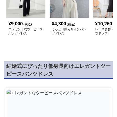
¥
9,000
¥
4,300
¥
10,260
(税込)
(税込)
(税
エレガントなツーピース
うっとり胸元リボンパン
レース切替ドレ
パンツドレス
ツドレス
ツドレス
結婚式にぴったり低身長向けエレガントツー
ピースパンツドレス