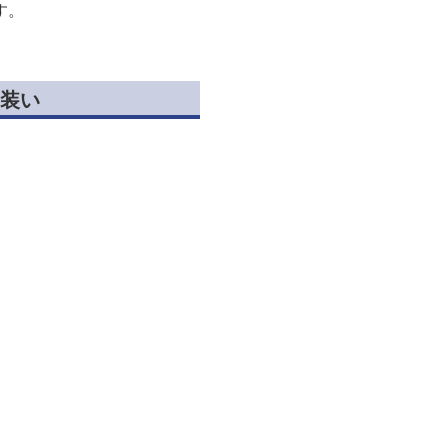
す。
装い