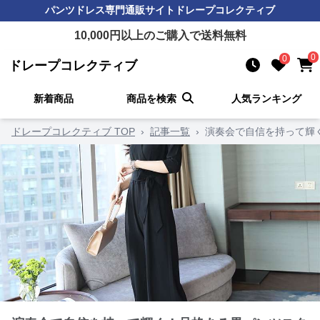
パンツドレス
専門通販サイト
ドレープコレクティブ
10,000
円以上のご購入で送料無料
0
0
ドレープコレクティブ
新着商品
商品を検索
人気ランキング
ドレープコレクティブ TOP
›
記事一覧
›
演奏会で自信を持って輝