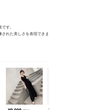
。
肢です。
練された美しさを表現できま