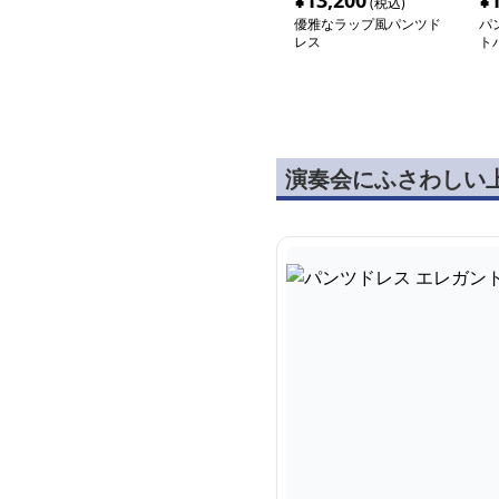
¥
13,200
¥
(税込)
優雅なラップ風パンツド
パ
レス
ト
ワ
演奏会にふさわしい