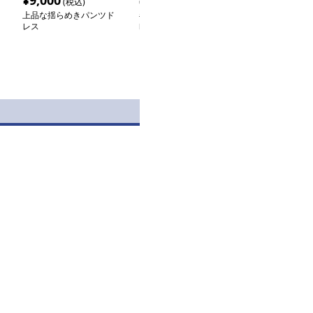
¥
9,000
¥
22,900
¥
32,860
(税込)
(税込)
(税
上品な揺らめきパンツド
キラめく胸元のパンツド
パンツドレス 
レス
レス
トフリルスリー
スーツ