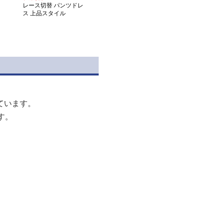
レース切替 パンツドレ
ス 上品スタイル
ています。
す。