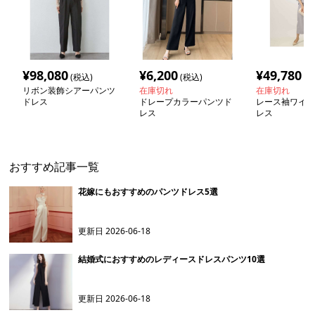
¥
98,080
¥
6,200
¥
49,780
(税込)
(税込)
(税
リボン装飾シアーパンツ
在庫切れ
在庫切れ
ドレス
ドレープカラーパンツド
レース袖ワイド
レス
レス
おすすめ記事一覧
花嫁にもおすすめのパンツドレス5選
更新日
2026-06-18
結婚式におすすめのレディースドレスパンツ10選
更新日
2026-06-18