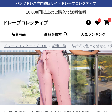
パンツドレス
専門通販サイト
ドレープコレクティブ
10,000
円以上のご購入で送料無料
0
0
ドレープコレクティブ
新着商品
商品を検索
人気ランキング
ドレープコレクティブ TOP
›
記事一覧
›
結婚式で堂々と魅せる！