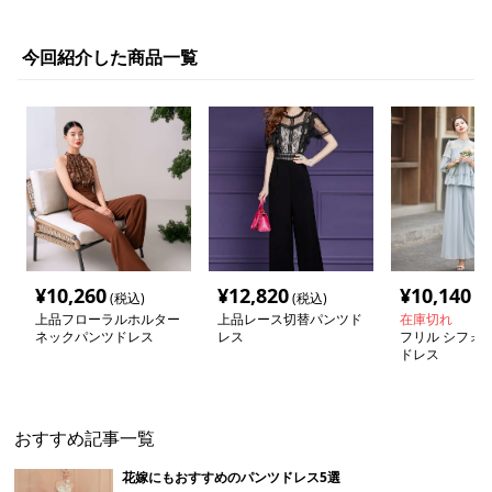
今回紹介した商品一覧
¥
10,260
¥
12,820
¥
10,140
(税込)
(税込)
(税
上品フローラルホルター
上品レース切替パンツド
在庫切れ
ネックパンツドレス
レス
フリル シフォン
ドレス
おすすめ記事一覧
花嫁にもおすすめのパンツドレス5選