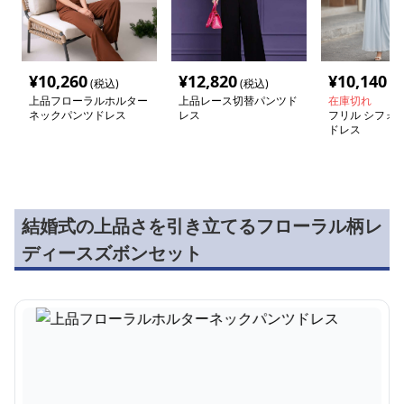
¥
10,260
¥
12,820
¥
10,140
(税込)
(税込)
(税
上品フローラルホルター
上品レース切替パンツド
在庫切れ
ネックパンツドレス
レス
フリル シフォン
ドレス
結婚式の上品さを引き立てるフローラル柄レ
ディースズボンセット