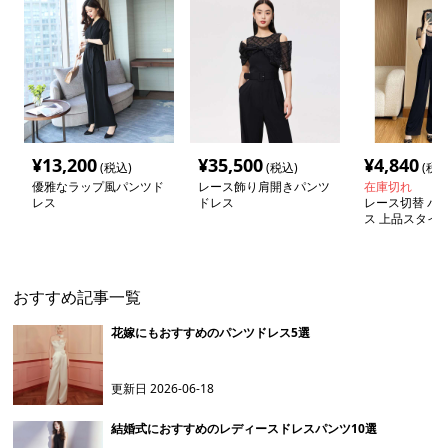
¥
13,200
¥
35,500
¥
4,840
(税込)
(税込)
(税込
優雅なラップ風パンツド
レース飾り肩開きパンツ
在庫切れ
レス
ドレス
レース切替 パ
ス 上品スタイ
おすすめ記事一覧
花嫁にもおすすめのパンツドレス5選
更新日
2026-06-18
結婚式におすすめのレディースドレスパンツ10選