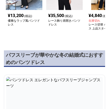
¥
13,200
¥
35,500
¥
4,840
(税込)
(税込)
(税込
優雅なラップ風パンツド
レース飾り肩開きパンツ
在庫切れ
レス
ドレス
レース切替 パ
ス 上品スタイ
パフスリーブが華やかな冬の結婚式におすす
めのパンツドレス