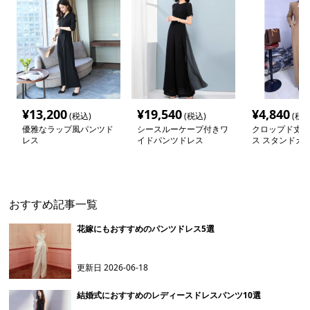
¥
13,200
¥
19,540
¥
4,840
(税込)
(税込)
(税込
優雅なラップ風パンツド
シースルーケープ付きワ
クロップド丈パ
レス
イドパンツドレス
ス スタンドカ
おすすめ記事一覧
花嫁にもおすすめのパンツドレス5選
更新日
2026-06-18
結婚式におすすめのレディースドレスパンツ10選