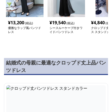
¥
13,200
¥
19,540
¥
4,840
(税込)
(税込)
(税込
優雅なラップ風パンツド
シースルーケープ付きワ
クロップド丈パ
レス
イドパンツドレス
ス スタンドカ
結婚式の母親に最適なクロップド丈上品パン
ツドレス